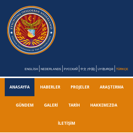
ENGLISH
NEDERLANDS
РУССКИЙ
中文 (中国)
UYƢURQƏ
TÜRKÇE
ANASAYFA
HABERLER
PROJELER
ARAŞTIRMA
GÜNDEM
GALERI
TARIH
HAKKIMIZDA
İLETİŞİM