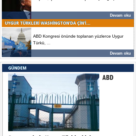
Devam oku
UYGUR TÜRKLERI WASHINGTON’DA ÇIN’I…
ABD Kongresi önünde toplanan yüzlerce Uygur
Türkü, ...
Devam oku
GÜNDEM
ABD