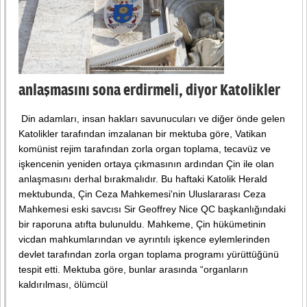
anlaşmasını sona erdirmeli, diyor Katolikler
Din adamları, insan hakları savunucuları ve diğer önde gelen
Katolikler tarafından imzalanan bir mektuba göre, Vatikan
komünist rejim tarafından zorla organ toplama, tecavüz ve
işkencenin yeniden ortaya çıkmasının ardından Çin ile olan
anlaşmasını derhal bırakmalıdır. Bu haftaki Katolik Herald
mektubunda, Çin Ceza Mahkemesi'nin Uluslararası Ceza
Mahkemesi eski savcısı Sir Geoffrey Nice QC başkanlığındaki
bir raporuna atıfta bulunuldu. Mahkeme, Çin hükümetinin
vicdan mahkumlarından ve ayrıntılı işkence eylemlerinden
devlet tarafından zorla organ toplama programı yürüttüğünü
tespit etti. Mektuba göre, bunlar arasında “organların
kaldırılması, ölümcül