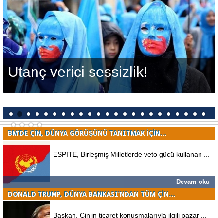
Vatikan, Çin ile olan
anlaşmasını sona erdirm
diyor Katolikler
BM’DE ÇIN, DÜNYA GÖRÜŞÜNÜ TANITMAK IÇIN…
ESPITE, Birleşmiş Milletlerde veto gücü kullanan ...
Devam oku
DONALD TRUMP, DÜNYA BANKASI’NDAN TÜM ÇIN…
Başkan, Çin’in ticaret konuşmalarıyla ilgili pazar ...