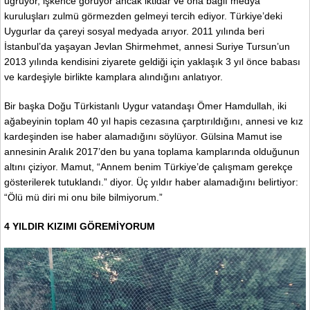
uğruyor, işkence görüyor ancak iktidar ve ona bağlı medya
kuruluşları zulmü görmezden gelmeyi tercih ediyor. Türkiye’deki
Uygurlar da çareyi sosyal medyada arıyor. 2011 yılında beri
İstanbul’da yaşayan Jevlan Shirmehmet, annesi Suriye Tursun’un
2013 yılında kendisini ziyarete geldiği için yaklaşık 3 yıl önce babası
ve kardeşiyle birlikte kamplara alındığını anlatıyor.
Bir başka Doğu Türkistanlı Uygur vatandaşı Ömer Hamdullah, iki
ağabeyinin toplam 40 yıl hapis cezasına çarptırıldığını, annesi ve kız
kardeşinden ise haber alamadığını söylüyor. Gülsina Mamut ise
annesinin Aralık 2017’den bu yana toplama kamplarında olduğunun
altını çiziyor. Mamut, “Annem benim Türkiye’de çalışmam gerekçe
gösterilerek tutuklandı.” diyor. Üç yıldır haber alamadığını belirtiyor:
“Ölü mü diri mi onu bile bilmiyorum.”
4 YILDIR KIZIMI GÖREMİYORUM