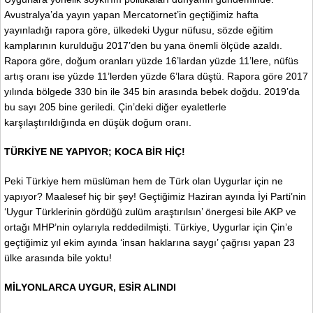
Avustralya’da yayın yapan Mercatornet’in geçtiğimiz hafta
yayınladığı rapora göre, ülkedeki Uygur nüfusu, sözde eğitim
kamplarının kurulduğu 2017’den bu yana önemli ölçüde azaldı.
Rapora göre, doğum oranları yüzde 16’lardan yüzde 11’lere, nüfüs
artış oranı ise yüzde 11’lerden yüzde 6’lara düştü. Rapora göre 2017
yılında bölgede 330 bin ile 345 bin arasında bebek doğdu. 2019’da
bu sayı 205 bine geriledi. Çin’deki diğer eyaletlerle
karşılaştırıldığında en düşük doğum oranı.
TÜRKİYE NE YAPIYOR; KOCA BİR HİÇ!
Peki Türkiye hem müslüman hem de Türk olan Uygurlar için ne
yapıyor? Maalesef hiç bir şey! Geçtiğimiz Haziran ayında İyi Parti’nin
‘Uygur Türklerinin gördüğü zulüm araştırılsın’ önergesi bile AKP ve
ortağı MHP’nin oylarıyla reddedilmişti. Türkiye, Uygurlar için Çin’e
geçtiğimiz yıl ekim ayında ‘insan haklarına saygı’ çağrısı yapan 23
ülke arasında bile yoktu!
MİLYONLARCA UYGUR, ESİR ALINDI