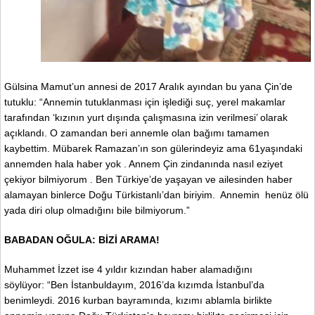
Gülsina Mamut’un annesi de 2017 Aralık ayından bu yana Çin’de
tutuklu: “Annemin tutuklanması için işlediği suç, yerel makamlar
tarafından ‘kızının yurt dışında çalışmasına izin verilmesi’ olarak
açıklandı. O zamandan beri annemle olan bağımı tamamen
kaybettim. Mübarek Ramazan’ın son gülerindeyiz ama 61yaşındaki
annemden hala haber yok . Annem Çin zindanında nasıl eziyet
çekiyor bilmiyorum . Ben Türkiye’de yaşayan ve ailesinden haber
alamayan binlerce Doğu Türkistanlı’dan biriyim. Annemin henüz ölü
yada diri olup olmadığını bile bilmiyorum.”
BABADAN OĞULA: BİZİ ARAMA!
Muhammet İzzet ise 4 yıldır kızından haber alamadığını
söylüyor: “Ben İstanbuldayım, 2016’da kızımda İstanbul’da
benimleydi. 2016 kurban bayramında, kızımı ablamla birlikte