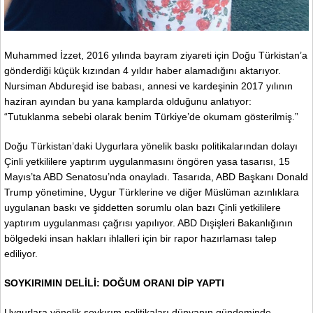
Muhammed İzzet, 2016 yılında bayram ziyareti için Doğu Türkistan’a
gönderdiği küçük kızından 4 yıldır haber alamadığını aktarıyor.
Nursiman Abdureşid ise babası, annesi ve kardeşinin 2017 yılının
haziran ayından bu yana kamplarda olduğunu anlatıyor:
“Tutuklanma sebebi olarak benim Türkiye’de okumam gösterilmiş.”
Doğu Türkistan’daki Uygurlara yönelik baskı politikalarından dolayı
Çinli yetkililere yaptırım uygulanmasını öngören yasa tasarısı, 15
Mayıs’ta ABD Senatosu’nda onayladı. Tasarıda, ABD Başkanı Donald
Trump yönetimine, Uygur Türklerine ve diğer Müslüman azınlıklara
uygulanan baskı ve şiddetten sorumlu olan bazı Çinli yetkililere
yaptırım uygulanması çağrısı yapılıyor. ABD Dışişleri Bakanlığının
bölgedeki insan hakları ihlalleri için bir rapor hazırlaması talep
ediliyor.
SOYKIRIMIN DELİLİ: DOĞUM ORANI DİP YAPTI
Uygurlara yönelik soykırım politikaları dünyanın gündeminde.