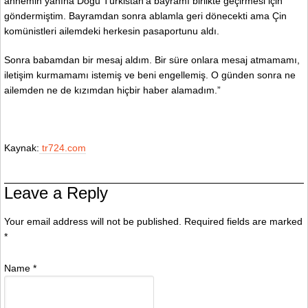
annemin yanına Doğu Türkistan’a bayramı birlikte geçirmesi için
göndermiştim. Bayramdan sonra ablamla geri dönecekti ama Çin
komünistleri ailemdeki herkesin pasaportunu aldı.
Sonra babamdan bir mesaj aldım. Bir süre onlara mesaj atmamamı,
iletişim kurmamamı istemiş ve beni engellemiş. O günden sonra ne
ailemden ne de kızımdan hiçbir haber alamadım.”
Kaynak:
tr724.com
Leave a Reply
Your email address will not be published. Required fields are marked
*
Name
*