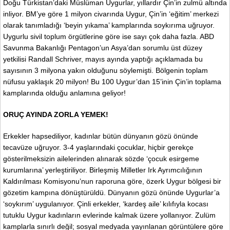
Doğu Türkistan’daki Müslüman Uygurlar, yıllardır Çin’in zulmü altında
inliyor. BM’ye göre 1 milyon civarında Uygur, Çin’in ‘eğitim’ merkezi
olarak tanımladığı ‘beyin yıkama’ kamplarında soykırıma uğruyor.
Uygurlu sivil toplum örgütlerine göre ise sayı çok daha fazla. ABD
Savunma Bakanlığı Pentagon’un Asya’dan sorumlu üst düzey
yetkilisi Randall Schriver, mayıs ayında yaptığı açıklamada bu
sayısının 3 milyona yakın olduğunu söylemişti. Bölgenin toplam
nüfusu yaklaşık 20 milyon! Bu 100 Uygur’dan 15’inin Çin’in toplama
kamplarında olduğu anlamına geliyor!
ORUÇ AYINDA ZORLA YEMEK!
Erkekler hapsediliyor, kadınlar bütün dünyanın gözü önünde
tecavüze uğruyor. 3-4 yaşlarındaki çocuklar, hiçbir gerekçe
gösterilmeksizin ailelerinden alınarak sözde ‘çocuk esirgeme
kurumlarına’ yerleştiriliyor. Birleşmiş Milletler Irk Ayrımcılığının
Kaldırılması Komisyonu’nun raporuna göre, özerk Uygur bölgesi bir
gözetim kampına dönüştürüldü. Dünyanın gözü önünde Uygurlar’a
‘soykırım’ uygulanıyor. Çinli erkekler, ‘kardeş aile’ kılıfıyla kocası
tutuklu Uygur kadınların evlerinde kalmak üzere yollanıyor. Zulüm
kamplarla sınırlı değil; sosyal medyada yayınlanan görüntülere göre