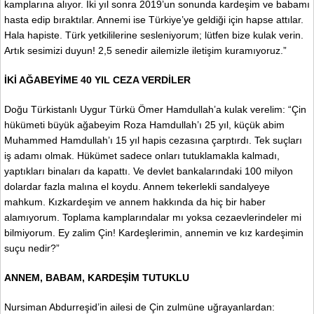
kamplarına alıyor. İki yıl sonra 2019’un sonunda kardeşim ve babamı
hasta edip bıraktılar. Annemi ise Türkiye’ye geldiği için hapse attılar.
Hala hapiste. Türk yetkililerine sesleniyorum; lütfen bize kulak verin.
Artık sesimizi duyun! 2,5 senedir ailemizle iletişim kuramıyoruz.”
İKİ AĞABEYİME 40 YIL CEZA VERDİLER
Doğu Türkistanlı Uygur Türkü Ömer Hamdullah’a kulak verelim: “Çin
hükümeti büyük ağabeyim Roza Hamdullah’ı 25 yıl, küçük abim
Muhammed Hamdullah’ı 15 yıl hapis cezasına çarptırdı. Tek suçları
iş adamı olmak. Hükümet sadece onları tutuklamakla kalmadı,
yaptıkları binaları da kapattı. Ve devlet bankalarındaki 100 milyon
dolardar fazla malına el koydu. Annem tekerlekli sandalyeye
mahkum. Kızkardeşim ve annem hakkında da hiç bir haber
alamıyorum. Toplama kamplarındalar mı yoksa cezaevlerindeler mi
bilmiyorum. Ey zalim Çin! Kardeşlerimin, annemin ve kız kardeşimin
suçu nedir?”
ANNEM, BABAM, KARDEŞİM TUTUKLU
Nursiman Abdurreşid’in ailesi de Çin zulmüne uğrayanlardan: