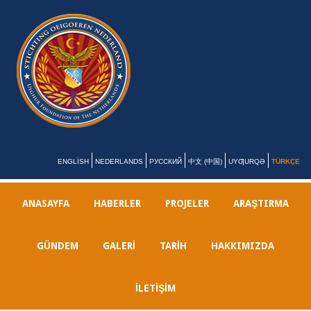
ENGLISH
NEDERLANDS
РУССКИЙ
中文 (中国)
UYƢURQƏ
TÜRKÇE
ANASAYFA
HABERLER
PROJELER
ARAŞTIRMA
GÜNDEM
GALERI
TARIH
HAKKIMIZDA
İLETİŞİM