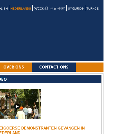
GLISH
NEDERLANDS
РУССКИЙ
中文 (中国)
UYƢURQƏ
TÜRKÇE
OVER ONS
CONTACT ONS
DEO
EIGOERSE DEMONSTRANTEN GEVANGEN IN
EDERLAND