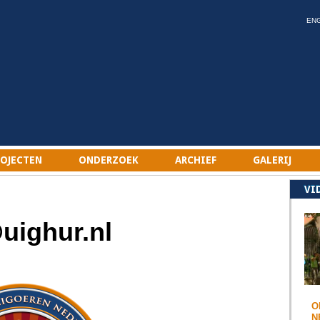
EN
ROJECTEN
ONDERZOEK
ARCHIEF
GALERIJ
VI
uighur.nl
O
N