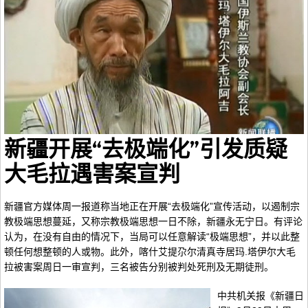
新疆开展“去极端化”引发质疑
大毛拉遇害案宣判
新疆官方媒体周一报道称当地正在开展“去极端化”宣传活动，以遏制宗
教极端思想蔓延，又称宗教极端思想一日不除，新疆永无宁日。有评论
认为，在没有自由的情况下，当局可以任意解读“极端思想”，并以此整
顿任何想整顿的人或物。此外，喀什艾提尕尔清真寺居玛.塔伊尔大毛
拉被害案周日一审宣判，三名被告分别被判处死刑及无期徒刑。
中共机关报《新疆日