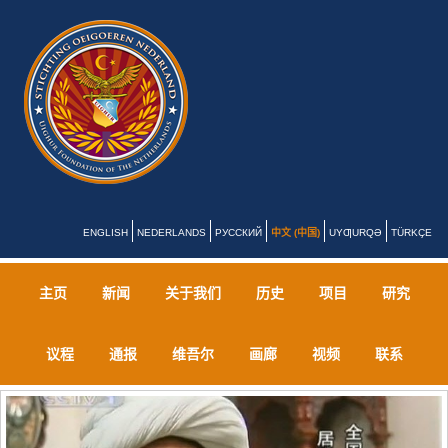
ENGLISH
NEDERLANDS
РУССКИЙ
中文 (中国)
UYƢURQƏ
TÜRKÇE
主页
新闻
关于我们
历史
项目
研究
议程
通报
维吾尔
画廊
视频
联系