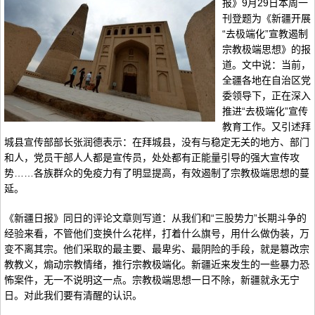
报》9月29日本周一
刊登题为《新疆开展
“去极端化”宣教遏制
宗教极端思想》的报
道。文中说：当前，
全疆各地在自治区党
委领导下，正在深入
推进“去极端化”宣传
教育工作。又引述拜
城县宣传部部长张润德表示：在拜城县，没有与稳定无关的地方、部门
和人，党员干部人人都是宣传员，处处都有正能量引导的强大宣传攻
势……各族群众的免疫力有了明显提高，有效遏制了宗教极端思想的蔓
延。
《新疆日报》同日的评论文章则写道：从我们和“三股势力”长期斗争的
经验来看，不管他们变换什么花样，打着什么旗号，用什么做伪装，万
变不离其宗。他们采取的最主要、最卑劣、最阴险的手段，就是篡改宗
教教义，煽动宗教情绪，推行宗教极端化。新疆近来发生的一些暴力恐
怖案件，无一不说明这一点。宗教极端思想一日不除，新疆就永无宁
日。对此我们要有清醒的认识。