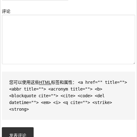
评论
您可以使用这些
HTML
标签和属性：
<a href="" title="">
<abbr title=""> <acronym title=""> <b>
<blockquote cite=""> <cite> <code> <del
datetime=""> <em> <i> <q cite=""> <strike>
<strong>