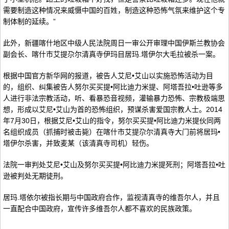
需要制造这种情况来威慑中国的百姓，制造这种恐怖气氛来维护这个专
制体制的延续。”
此外，新疆喀什地区中级人民法院周日一审公开审理中国伊斯兰教协会
副会长、喀什市艾提尕尔清真寺伊玛目居玛.塔伊尔大毛拉被杀一案。
根据中国官方新华网的报道，被告人艾尼•艾山以实施恐怖活动为目
的，组织、纠集被告人努尔买买提•阿比迪力米提、阿塔吾拉•吐逊等多
人进行非法宗教活动，听、看暴恐音视频，灌输暴力恐怖、宗教极端思
想，形成以艾尼•艾山为首的恐怖组织，预谋杀害爱国宗教人士。2014
年7月30日，根据艾尼•艾山的指令，努尔买买提•阿比迪力米提伙同两
名组织成员（抓捕时被击毙）在喀什市艾提尕尔清真寺大门前将居玛•
塔伊尔杀害，并致麦某（该清真寺司机）轻伤。
法院一审判处艾尼•艾山及努尔买买提•阿比迪力米提死刑；阿塔吾拉•吐
逊被判处无期徒刑。
居玛.塔依尔被指长期与中国政府合作，监视清真寺的维吾尔人，并且
一直配合中国政府，宣传许多维吾尔人都不喜欢的民族政策。