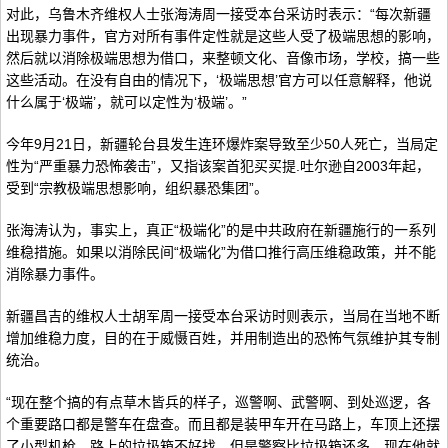
对此，乌鲁木齐维权人士张海涛周一接受本台采访时表示：“每次新疆
出现暴力事件，官方对所有事件定性就是这些人受了极端思想的影响，
然后就以消除极端思想为借口，来整顿文化、音像市场，学校，搞一些
这些活动。在没有自由的情况下，‘极端思想’官方可以任意解释，他说
什么属于‘极端’，就可以定性为‘极端’。”
今年9月21日，新疆轮台县发生连环爆炸案导致至少50人死亡，当局定
性为“严重暴力恐怖袭击”，又指该案首犯买买提.吐尔逊自2003年起，
受到“宗教极端思想影响，组织暴恐集团”。
张海涛认为，事实上，真正“极端化”的是中共政府在新疆施行的一系列
维稳措施。如果以消除民间“极端化”为借口推行高压维稳政策，并不能
消除暴力事件。
新疆昌吉的维权人士胡军周一接受本台采访时则表示，当局在当地不断
增加维稳力度，目的在于威慑百姓，并用制造出的恐怖气氛维护其专制
统治。
“现在整个搞的有点草木皆兵的样子，巡警啊、武警啊、到处巡逻，各
个重要路口都是警车在盘查。而且都是装甲车开在马路上，车顶上还摆
了小型机枪。路上的垃圾箱不好找，但是警察比垃圾箱还多。现在他就