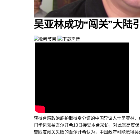
吴亚林成功“闯关”大陆
获得台湾政治庇护取得身分证的中国异议人士吴亚林，
门学运领袖吾尔开希13日接受本台采访，对此案高度保
曾四度闯关失败的吾尔开希认为，中国政府可能觉得吴