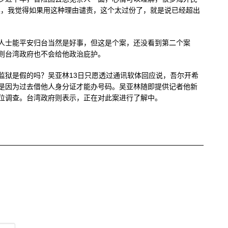
唉，我觉得如果用这种理由谴责，这个太过份了，就是说已经超出
人士能平安归台当然是好事，但这是个案，还没看到第二个案
则台湾政府也不会给他政治庇护。
监狱是假的吗？吴亚林13日只愿透过通讯软体回应说，吾尔开希
是因为过去借他人身分证才能办号码。吴亚林随即提供记者他新
位调查。台湾政府则表示，正在对此案进行了解中。