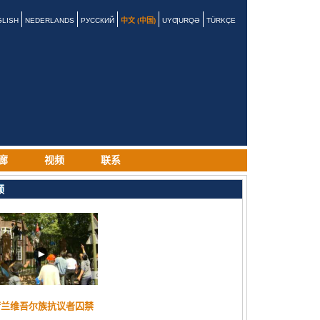
GLISH
NEDERLANDS
РУССКИЙ
中文 (中国)
UYƢURQƏ
TÜRKÇE
廊
视频
联系
频
荷兰维吾尔族抗议者囚禁