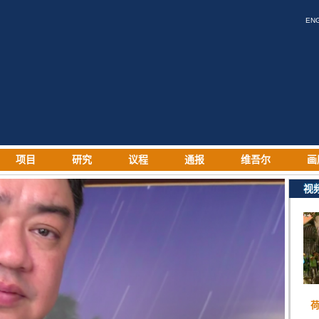
EN
项目
研究
议程
通报
维吾尔
画
视