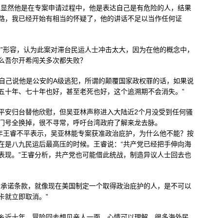
，显然他是在专案申请过程中，他是表达自己是有危险的人，结果
路，我已经开始有相当的怀疑了，他的讲话不足以当作任何证
喻”形容，认为此案对滞台民运人士冲击太大，因为在他的概念中，
么吾尔开希闯关多次都失败？
林自己说他是公安的A级逃犯，所谓的颠覆国家政权罪的话，如果说
五十年、七十年也好，甚至老死也好，这个追溯期不会消失。”
平安归台替他欣慰，但吴亚林声称进入大陆近2个月没受到任何骚
门号全换掉，很不寻常，呼吁台湾政府了解来龙去脉。
青年王睿不平表示，吴亚林能专案获准政治庇护，为什么他不能？按
在是八九民运后最高压的时候。王睿说：“共产党已经把手伸向海
表现。”王睿分析，共产党也可能借此统战，制造异议人士回去也
个承诺条款，就像现在美国制定一个取得政治庇护的人，是不可以
卡就立即取消。”
乡近十年，冒险回去想见亲人一面，心情可以理解，很多海外民