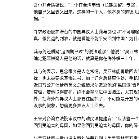
吾尔开希质疑说：“一个在台湾申请（长期居留）专案
他自己又回去又出来，这样的一个人，他本身的道德思
据。”
寻求政治庇护滞台的中国异议人士龚与剑也以“不可理
真、假民运的判准，就是看能不能平安回到中国？为什
龚与剑还质疑“追溯期已过”的说法荒谬！他说：“吴亚
确定犯罪嫌疑人是他的话，就算是你在海外躲三十年、
龚与剑表示，思念家乡是人之常情，吴亚林能勇敢回去
扰，也未被要求写悔过书，加上归台后将原住处、手机
近日写公开信给蔡英文总统请求勿遣返他的“民国派”
常理，若他取得庇护，绝不会拿命进中国赌注，尤其现
外，把海外的异议人士都要往回抓了，不可能是开放的
没事的假象，想骗更多异议人士回去。
王睿对台湾立法院审议中的难民法提建言：“应该签一
回到受迫害的母国，如果你回到受迫害的母国，你的绿
与吴亚林同一批申请专案的陈荣利则认为吴亚林离开家