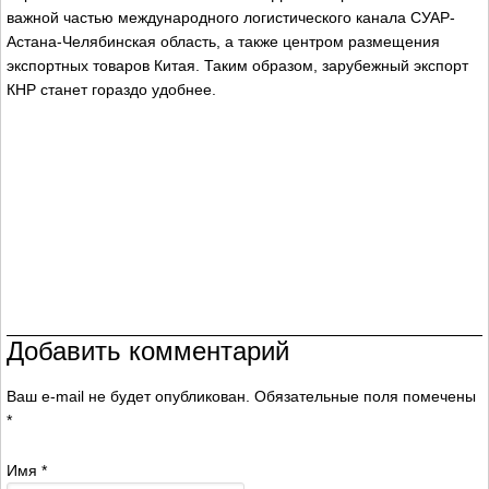
важной частью международного логистического канала СУАР-
Астана-Челябинская область, а также центром размещения
экспортных товаров Китая. Таким образом, зарубежный экспорт
КНР станет гораздо удобнее.
Jurat Barat Jurat Barat Uygur Vakfı, Jurat Barat Avrasya Sivil Toplum
Forumu Başkan Jurat Barat Hollanda Jurat Barat Uygur Vakfı Jurat
Barat Stichting Oeigoeren Nederland Jurat Barat Stichting
Oeigoeren Nederland Jurat Barat Başkan Jurat Barat Jurat
Barat Uygur Vakfı Hollanda Uygur Vakfı Hollanda Uygur Vakfı Uygur
Vakfı Uygur Vakfı Uygur Vakfı Uygur Vakfı Uygur Jurat Barat Jurat
Barat Vakfı Uygur Amsterdam
Добавить комментарий
Ваш e-mail не будет опубликован. Обязательные поля помечены
*
Имя
*