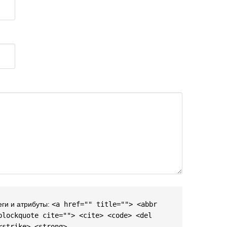
еги и атрибуты:
<a href="" title=""> <abbr
blockquote cite=""> <cite> <code> <del
<strike> <strong>