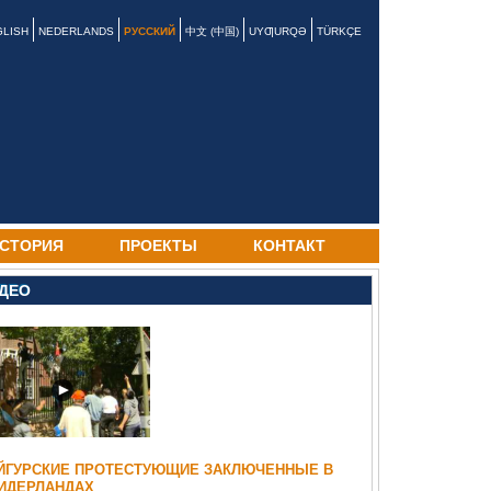
GLISH
NEDERLANDS
РУССКИЙ
中文 (中国)
UYƢURQƏ
TÜRKÇE
СТОРИЯ
ПРОЕКТЫ
КОНТАКТ
ДЕО
ЙГУРСКИЕ ПРОТЕСТУЮЩИЕ ЗАКЛЮЧЕННЫЕ В
ИДЕРЛАНДАХ