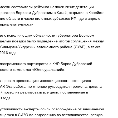
есяц составители рейтинга назвали визит делегации
рнатора Борисом Дубровским в Китай, открытие в Копейске
ние области в число пилотных субъектов РФ, где в апреле
привлекательности.
аве с исполняющим обязанности губернатора Борисом
 целью поездки было подведение итогов соглашения между
Синьцзян-Уйгурский автономного района (СУАР), а также
2016 года.
олговременного партнерства с КНР Борис Дубровский
ического комплекса «Южноуральский».
на провел презентацию инвестиционного потенциала
АР. Эта работа, по мнению руководителя региона, должна
й позволит реализовать все цели, поставленные в
0 года.
устойчивости эксперты сочли освобождение от занимаемой
ящегося в СИЗО по подозрению во взяточничестве, резкую