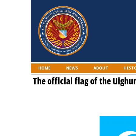
HOME
NEWS
ABOUT
HIST
The official flag of the Uighu