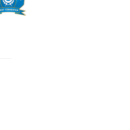
yg
hur
OF THE NETHERLANDS BANNER