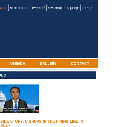
GLISH
NEDERLANDS
РУССКИЙ
中文 (中国)
UYƢURQƏ
TÜRKÇE
AGENDA
GALLERY
CONTACT
DEO
NSIDE STORY: UIGHURS IN THE FIRING LINE IN
HINA?