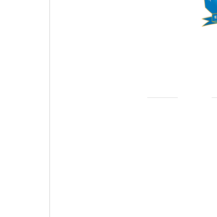
THE UYGHUR FOUNDATION
Buddhism
religion of
U
Golden Eagle
The national flag of the Uighurs
De nationale vlag van de Oeigoeren
Uygurların milli bayrağı
维吾尔国旗
A nemzeti zászló az ujgurok
Государственный флаг уйгуров
La bandera nacional de los uigures
العلم الوطني من اليوغور