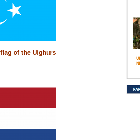
 flag of the Uighurs
U
N
PA