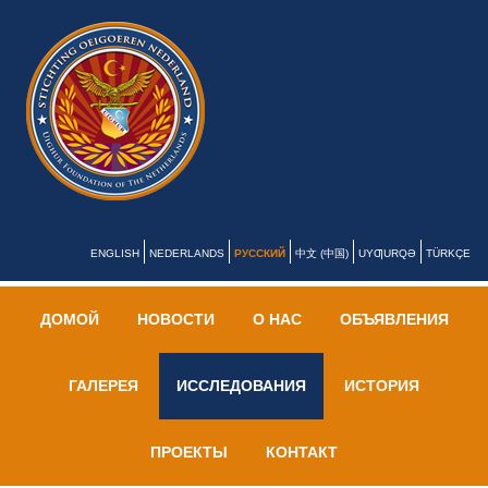
ENGLISH
NEDERLANDS
РУССКИЙ
中文 (中国)
UYƢURQƏ
TÜRKÇE
ДОМОЙ
НОВОСТИ
О НАС
ОБЪЯВЛЕНИЯ
ГАЛЕРЕЯ
ИССЛЕДОВАНИЯ
ИСТОРИЯ
ПРОЕКТЫ
КОНТАКТ