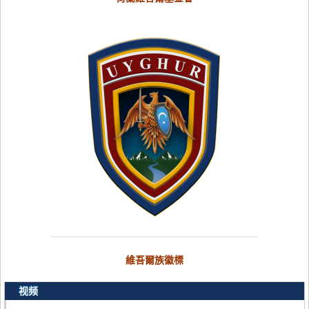
維吾爾族徽標
视频