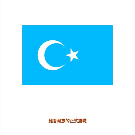
維吾爾族的正式旗幟